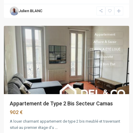
Marseille
,
Julien BLANC
Marseille
5ème
Appartement
Affaire À Saisir
CE BIEN A ÉTÉ LOUÉ
Exclusivité
Très Bon État
Appartement de Type 2 Bis Secteur Camas
902 €
A louer charmant appartement de type 2 bis meublé et traversant
situé au premier étage d'u
...