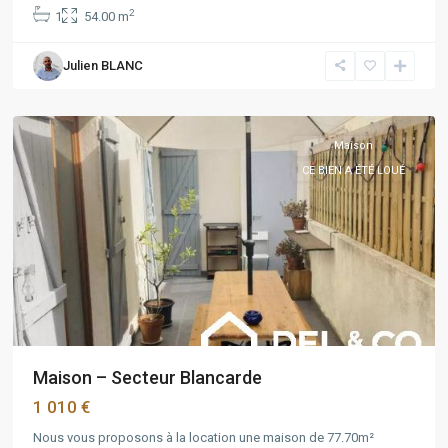
2
1
54.00 m
PACA
,
Marseille
,
Julien BLANC
Marseille
4ème
Maison
CE BIEN A ÉTÉ LOUÉ
Maison – Secteur Blancarde
1 010 €
Nous vous proposons à la location une maison de 77.70m²