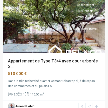
Appartement
À Rafraîchir
Affaire À Saisir
Exclusivité
SOUS COMPROMIS
Appartement de Type T3/4 avec cour arborée
S...
510 000 €
Dans le très recherché quartier Camas/Sébastopol, à deux pas
des commerces et du palais Lo
...
2
2.3
1
115.00 m
Julien BLANC