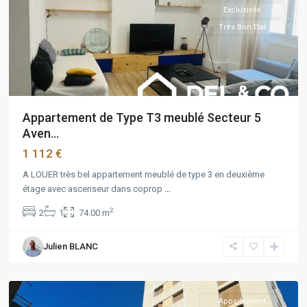
Exclusivité
Très Bon État
Appartement de Type T3 meublé Secteur 5
Aven...
1 112 €
A LOUER très bel appartement meublé de type 3 en deuxième
étage avec ascenseur dans coprop
...
2
2
1
74.00 m
PACA
,
Julien BLANC
Marseille
4ème
Appartement