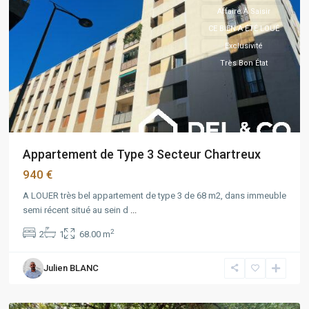
Affaire À Saisir
CE BIEN A ÉTÉ LOUÉ
Exclusivité
Très Bon État
Appartement de Type 3 Secteur Chartreux
940 €
A LOUER très bel appartement de type 3 de 68 m2, dans immeuble
semi récent situé au sein d
...
5
2
2
1
68.00 m
Avenues
,
Marseille
,
Julien BLANC
Marseille
4ème