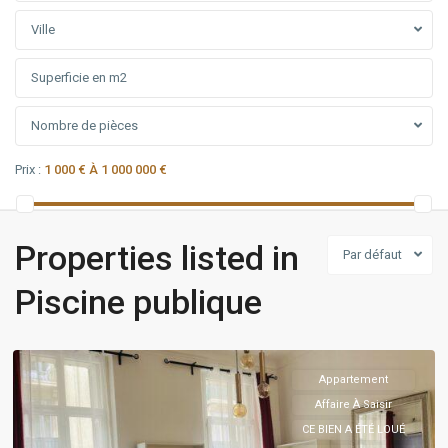
Ville
Nombre de pièces
Prix :
1 000 € À 1 000 000 €
Properties listed in
Par défaut
PACA
,
Piscine publique
Marseille
4ème
Appartement
Affaire À Saisir
CE BIEN A ÉTÉ LOUÉ