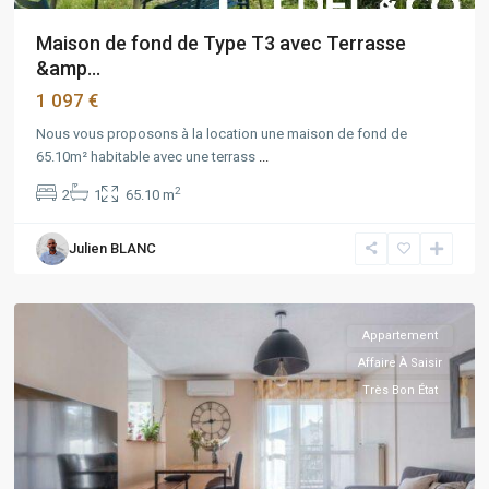
Maison de fond de Type T3 avec Terrasse
&amp...
1 097 €
Nous vous proposons à la location une maison de fond de
65.10m² habitable avec une terrass
...
2
2
1
65.10 m
PACA
,
Marseille
,
Julien BLANC
Marseille
11ème
Appartement
Affaire À Saisir
Très Bon État