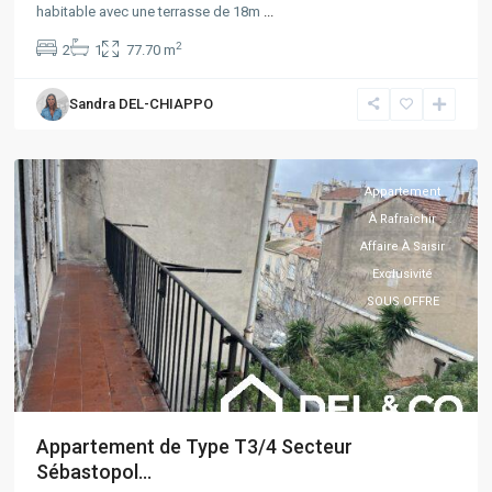
habitable avec une terrasse de 18m
...
5
2
2
1
77.70 m
Avenues
,
Marseille
,
Sandra DEL-CHIAPPO
Marseille
4ème
Appartement
À Rafraîchir
Affaire À Saisir
Exclusivité
SOUS OFFRE
Appartement de Type T3/4 Secteur
Sébastopol...