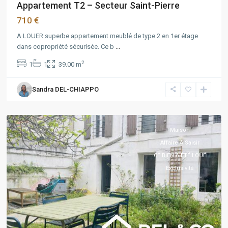
Appartement T2 – Secteur Saint-Pierre
710 €
A LOUER superbe appartement meublé de type 2 en 1er étage
dans copropriété sécurisée. Ce b
...
2
1
1
39.00 m
Chartreux
,
Marseille
,
Sandra DEL-CHIAPPO
Marseille
4ème
Maison
Affaire À Saisir
CE BIEN A ÉTÉ LOUÉ
Exclusivité