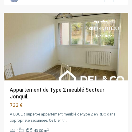
PACA
,
Marseille
Appartement
CE BIEN A ÉTÉ LOUÉ
Exclusivité
Appartement de Type 2 meublé Secteur
Jonquil...
733 €
A LOUER superbe appartement meublé de type 2 en RDC dans
copropriété sécurisée. Ce bien tr
...
2
1
1
43.00 m