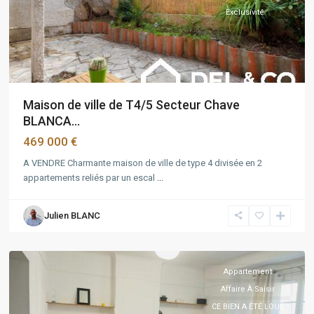
Exclusivité
Maison de ville de T4/5 Secteur Chave
BLANCA...
469 000 €
A VENDRE Charmante maison de ville de type 4 divisée en 2
cinq
appartements reliés par un escal
...
avenues
,
Marseille
,
Julien BLANC
Marseille
4ème
Appartement
Affaire À Saisir
CE BIEN A ÉTÉ LOUÉ