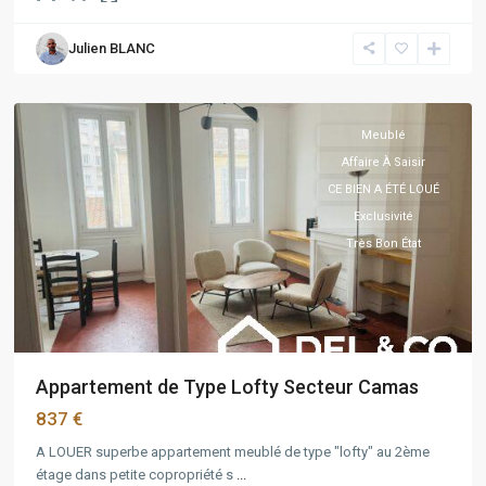
Camas
,
Marseille
,
Julien BLANC
Marseille
5ème
Meublé
Affaire À Saisir
CE BIEN A ÉTÉ LOUÉ
Exclusivité
Très Bon État
Appartement de Type Lofty Secteur Camas
837 €
A LOUER superbe appartement meublé de type "lofty" au 2ème
étage dans petite copropriété s
...