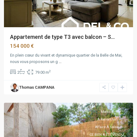
Appartement de type T3 avec balcon – S...
154 000 €
En plein cœur du vivant et dynamique quartier de la Belle de Mai,
nous vous proposons un g
...
2
2
1
79.00 m
PACA
,
Thomas CAMPANA
Marseille
5ème
Maison
À Rafraîchir
Affaire À Saisir
CE BIEN A ÉTÉ VENDU