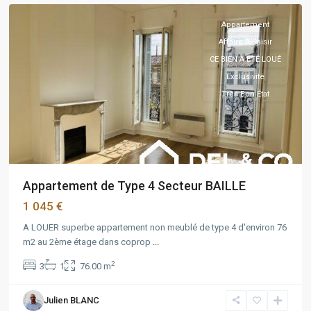
Appartement
Affaire À Saisir
CE BIEN A ÉTÉ LOUÉ
Exclusivité
Très Bon État
Appartement de Type 4 Secteur BAILLE
1 045 €
A LOUER superbe appartement non meublé de type 4 d'environ 76
m2 au 2ème étage dans coprop
...
2
3
1
76.00 m
Blancarde
,
Marseille
,
Julien BLANC
Marseille