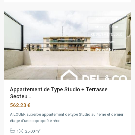
10ème
Appartement
Affaire À Saisir
CE BIEN A ÉTÉ LOUÉ
Exclusivité
Refait À Neuf
Appartement de Type Studio + Terrasse
Secteu...
562.23 €
A LOUER superbe appartement de type Studio au 4ème et dernier
étage d'une copropriété réce
...
2
1
25.00 m
Camas
,