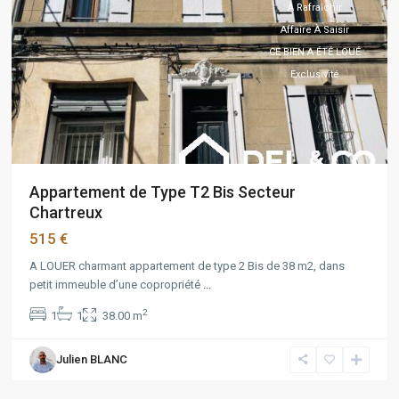
À Rafraîchir
Affaire À Saisir
CE BIEN A ÉTÉ LOUÉ
Exclusivité
Appartement de Type T2 Bis Secteur
Chartreux
515 €
A LOUER charmant appartement de type 2 Bis de 38 m2, dans
petit immeuble d’une copropriété
...
2
1
1
38.00 m
BAILLE/CONCEPTION
,
Marseille
,
Julien BLANC
Marseille
5ème