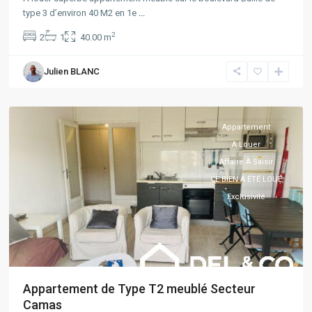
type 3 d’environ 40 M2 en 1e
...
2
2
1
40.00 m
Julien BLANC
Camas
,
Marseille
Appartement
A Louer
Affaire À Saisir
CE BIEN A ÉTÉ LOUÉ
Exclusivité
Appartement de Type T2 meublé Secteur
Camas