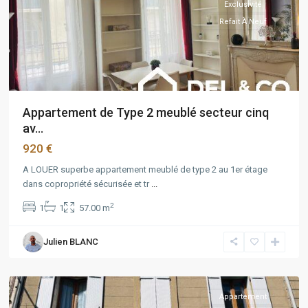
Exclusivité
Refait À Neuf
Appartement de Type 2 meublé secteur cinq
av...
920 €
A LOUER superbe appartement meublé de type 2 au 1er étage
dans copropriété sécurisée et tr
...
2
1
1
57.00 m
Julien BLANC
Chartreux
,
Marseille
Appartement