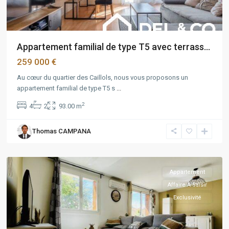
Appartement familial de type T5 avec terrass...
259 000 €
Au cœur du quartier des Caillols, nous vous proposons un
appartement familial de type T5 s
...
Belle
2
4
2
93.00 m
de
mai
,
Thomas CAMPANA
Marseille
3ème
Appartement
Affaire À Saisir
Exclusivité