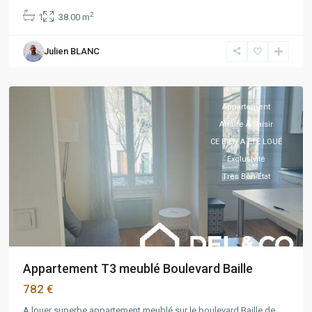
2
1
38.00 m
PACA
,
Julien BLANC
Marseille
5ème
Appartement
Affaire À Saisir
CE BIEN A ÉTÉ LOUÉ
Exclusivité
Très Bon État
Appartement T3 meublé Boulevard Baille
782 €
A louer superbe appartement meublé sur le boulevard Baille de