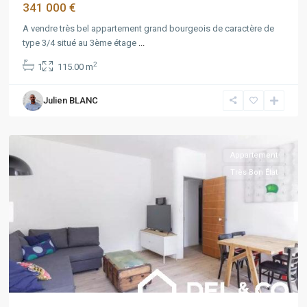
341 000 €
A vendre très bel appartement grand bourgeois de caractère de
type 3/4 situé au 3ème étage
...
2
1
115.00 m
PACA
,
Marseille
,
Julien BLANC
Marseille
5ème
Appartement
Très Bon État