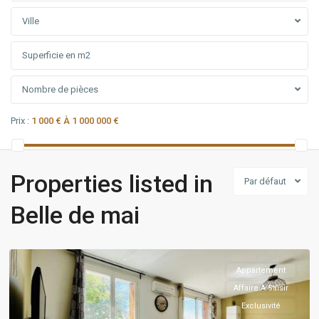
Ville
Nombre de pièces
Prix :
1 000 € À 1 000 000 €
Belle
Properties listed in
Par défaut
de
mai
,
Belle de mai
Marseille
3ème
Appartement
Affaire À Saisir
Exclusivité