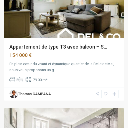
Appartement de type T3 avec balcon – S...
154 000 €
En plein cœur du vivant et dynamique quartier de la Belle de Mai,
nous vous proposons un g
Belle
...
de
2
2
1
79.00 m
mai
,
Marseille
,
Thomas CAMPANA
Marseille
3ème
Appartement
A Louer