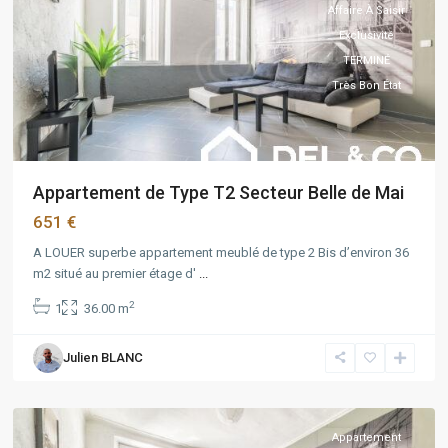
Affaire À Saisir
Exclusivité
TERMINÉ
Très Bon État
Appartement de Type T2 Secteur Belle de Mai
651 €
A LOUER superbe appartement meublé de type 2 Bis d’environ 36
m2 situé au premier étage d'
Belle
...
de
2
1
36.00 m
mai
,
Marseille
,
Julien BLANC
Marseille
3ème
Appartement